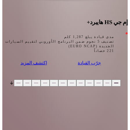
إم جي HS هايبرد+
مدى قيادة يبلغ 1,287 كلم
تصنيف 5 نجوم ضمن البرنامج الأوروبي لتقييم السيارات
الجديدة (EURO NCAP)
221 حصاناً
جرّب القيادة
اكتشف المزيد